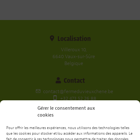
Localisation
Villeroux 10,
6640 Vaux-sur-Sûre
Belgique
Contact
contact@fermeduvieuxchene.be
+32 473 52 26 88
Gérer le consentement aux
Nos réseaux
cookies
Pour offrir les meilleures expériences, nous utilisons des technologies telles
que les cookies pour stocker et/ou accéder aux informations des appareils. Le
fait de consentir à ces technologies nous permettra de traiter des données