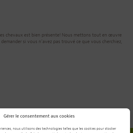
 des chevaux est bien présente! Nous mettons tout en œuvre
s demander si vous n’avez pas trouvé ce que vous cherchiez,
Gérer le consentement aux cookies
ériences, nous utilisons des technologies telles que les cookies pour stocker