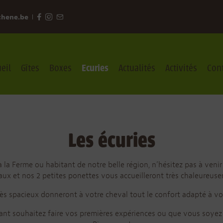
chene.be
eil
Gîtes
Boxes
Ecuries
Actualités
Activités
Con
Les écuries
 la Ferme ou habitant de notre belle région, n’hésitez pas à venir
ux et nos 2 petites ponettes vous accueilleront très chaleureus
ès spacieux donneront à votre cheval tout le confort adapté à vo
nt souhaitez faire vos premières expériences ou que vous soyez c