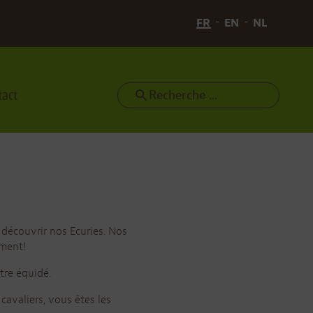
FR
EN
NL
tact
Search
 découvrir nos Ecuries. Nos
ement!
tre équidé.
avaliers, vous êtes les