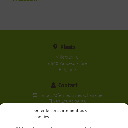
Plaats
Villeroux 10,
6640 Vaux-sur-Sûre
Belgique
Contact
contact@fermeduvieuxchene.be
+32 473 52 26 88
Gérer le consentement aux
Sociale netwerken
cookies