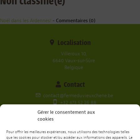
Non classifié(e)
Noël dans les Ardennes!
- Commentaires (0)
Localisation
Villeroux 10,
6640 Vaux-sur-Sûre
Belgique
Contact
contact@fermeduvieuxchene.be
+32 473 52 26 88
Gérer le consentement aux
Nos réseaux
cookies
Pour offrir les meilleures expériences, nous utilisons des technologies telles
que les cookies pour stocker et/ou accéder aux informations des appareils. Le