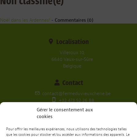
Non classifié(e)
Noël dans les Ardennes!
- Commentaires (0)
Localisation
Villeroux 10,
6640 Vaux-sur-Sûre
Belgique
Contact
contact@fermeduvieuxchene.be
+32 473 52 26 88
Gérer le consentement aux
Nos réseaux
cookies
Pour offrir les meilleures expériences, nous utilisons des technologies telles
que les cookies pour stocker et/ou accéder aux informations des appareils. Le