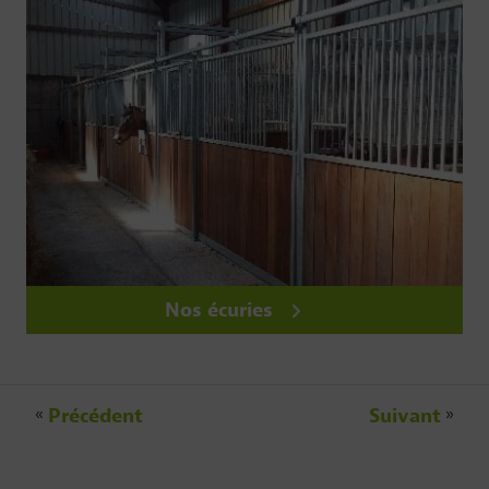
Nos écuries
«
Précédent
Suivant
»