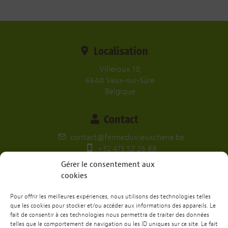
Localisation
Villeroux 10,
6640 Vaux-sur-Sûre
Belgique
Contact
contact@fermeduvieuxchene.be
+32 473 52 26 88
Gérer le consentement aux
Nos réseaux
cookies
Pour offrir les meilleures expériences, nous utilisons des technologies telles
que les cookies pour stocker et/ou accéder aux informations des appareils. Le
fait de consentir à ces technologies nous permettra de traiter des données
Envie de passer un week-end ou une
telles que le comportement de navigation ou les ID uniques sur ce site. Le fait