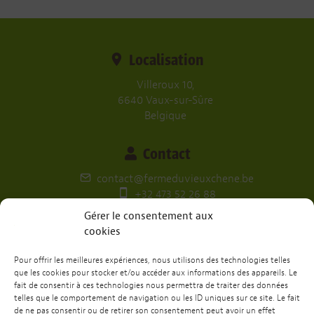
Localisation
Villeroux 10,
6640 Vaux-sur-Sûre
Belgique
Contact
contact@fermeduvieuxchene.be
+32 473 52 26 88
Gérer le consentement aux
Nos réseaux
cookies
Pour offrir les meilleures expériences, nous utilisons des technologies telles
que les cookies pour stocker et/ou accéder aux informations des appareils. Le
fait de consentir à ces technologies nous permettra de traiter des données
Envie de passer un week-end ou une
telles que le comportement de navigation ou les ID uniques sur ce site. Le fait
semaine chez nous?
de ne pas consentir ou de retirer son consentement peut avoir un effet