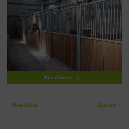
Nos écuries
«
Précédent
Suivant
»