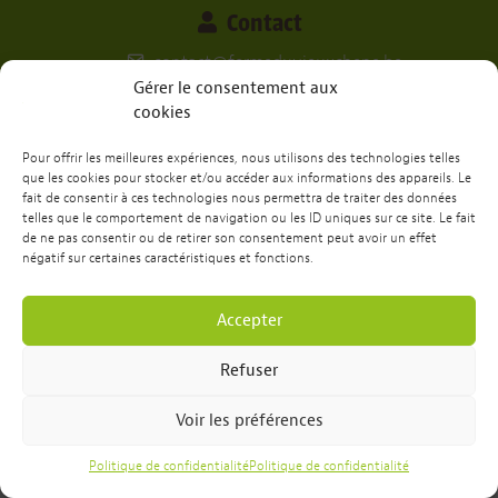
Contact
contact@fermeduvieuxchene.be
+32 473 52 26 88
Gérer le consentement aux
cookies
Nos réseaux
Pour offrir les meilleures expériences, nous utilisons des technologies telles
que les cookies pour stocker et/ou accéder aux informations des appareils. Le
fait de consentir à ces technologies nous permettra de traiter des données
telles que le comportement de navigation ou les ID uniques sur ce site. Le fait
de ne pas consentir ou de retirer son consentement peut avoir un effet
Envie de passer un week-end ou une
négatif sur certaines caractéristiques et fonctions.
semaine chez nous?
Réservation
Accepter
Refuser
Voir les préférences
Site web réalisé par
Dots
&
RH Medias
Politique de confidentialités
Politique de confidentialité
Politique de confidentialité