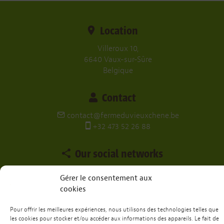
Location
Villeroux 10,
6640 Vaux-sur-Sûre
Belgique
Contact
contact@fermeduvieuxchene.be
+32 473 52 26 88
Our social networks
Gérer le consentement aux
cookies
Want to spend a weekend or a week with
us?
Pour offrir les meilleures expériences, nous utilisons des technologies telles que
les cookies pour stocker et/ou accéder aux informations des appareils. Le fait de