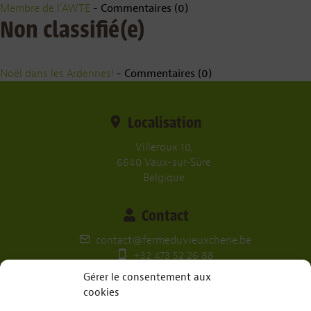
Membre de l’AWTE
- Commentaires (0)
Non classifié(e)
Noël dans les Ardennes!
- Commentaires (0)
Localisation
Villeroux 10,
6640 Vaux-sur-Sûre
Belgique
Contact
contact@fermeduvieuxchene.be
+32 473 52 26 88
Gérer le consentement aux
Nos réseaux
cookies