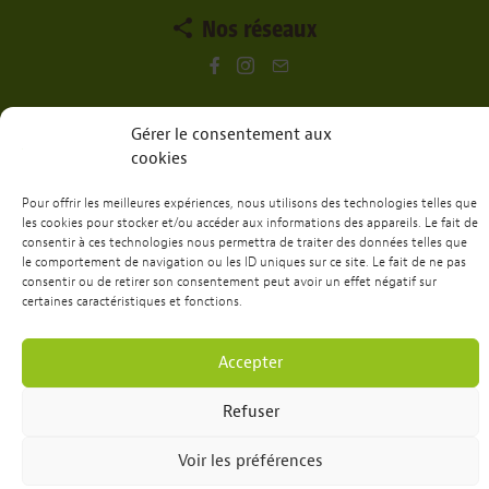
Nos réseaux
Envie de passer un week-end ou une
Gérer le consentement aux
semaine chez nous?
cookies
Réservation
Pour offrir les meilleures expériences, nous utilisons des technologies telles que
les cookies pour stocker et/ou accéder aux informations des appareils. Le fait de
consentir à ces technologies nous permettra de traiter des données telles que
le comportement de navigation ou les ID uniques sur ce site. Le fait de ne pas
consentir ou de retirer son consentement peut avoir un effet négatif sur
certaines caractéristiques et fonctions.
Site web réalisé par
Dots
&
RH Medias
Politique de confidentialités
Accepter
Refuser
Voir les préférences