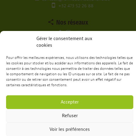
+32 473 52 26 88
Nos réseaux
Gérer le consentement aux
cookies
Envie de passer un week-end ou une
semaine chez nous?
Pour offrir les meilleures expériences, nous utilisons des technologies telles que
les cookies pour stocker et/ou accéder aux informations des appareils. Le fait de
Réservation
consentir à ces technologies nous permettra de traiter des données telles que
le comportement de navigation ou les ID uniques sur ce site. Le fait de ne pas
consentir ou de retirer son consentement peut avoir un effet négatif sur
certaines caractéristiques et fonctions.
Site web réalisé par
Dots
&
RH Medias
Accepter
Politique de confidentialités
Refuser
Voir les préférences