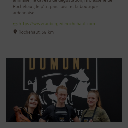
animalier, le caveau de dégustation, la brasserie de
Rochehaut, le p’tit parc loisir et la boutique
ardennaise.
https://www.aubergederochehaut.com
Rochehaut, 58 km